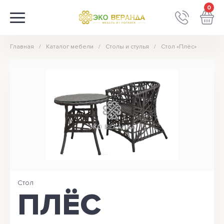
0
Главная
Каталог мебели
Столы и стулья
Стол «Плёс»
Стол
ПЛЁС