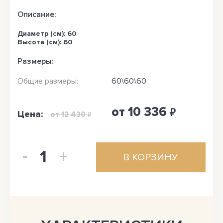
Описание:
Диаметр (см): 60
Высота (см): 60
Размеры:
Общие размеры:
60\60\60
от 10 336
₽
Цена:
от 12 430
₽
-
1
+
В КОРЗИНУ