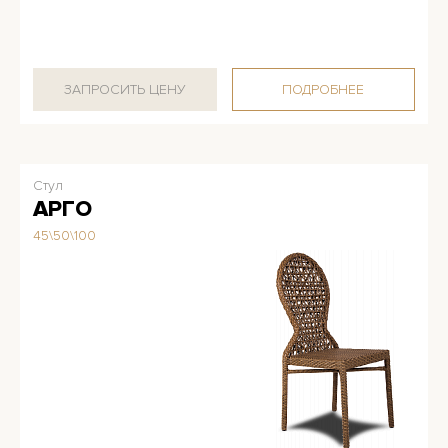
ЗАПРОСИТЬ ЦЕНУ
ПОДРОБНЕЕ
Стул
АРГО
45\50\100