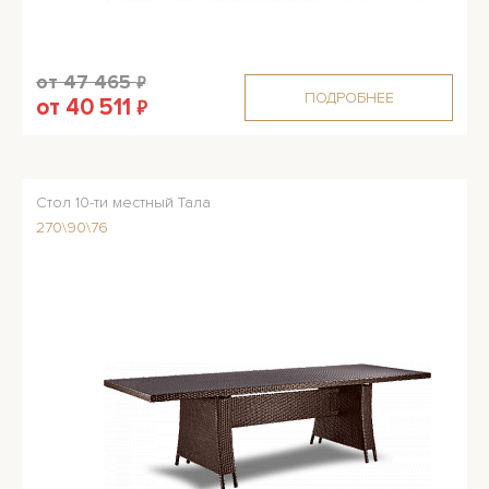
от 47 465
₽
ПОДРОБНЕЕ
от 40 511
₽
Стол 10-ти местный Тала
270\90\76